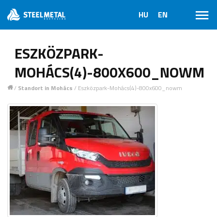
ESZKÖZPARK-
MOHÁCS(4)-800X600_NOWM
/
Standort in Mohács
/
Eszközpark-Mohács(4)-800x600_nowm
1