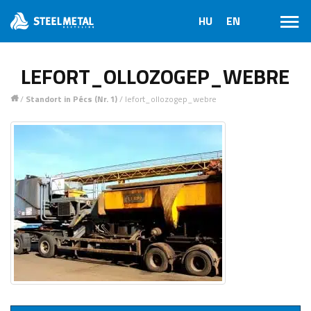
LEFORT_OLLOZOGEP_WEBRE
/
Standort in Pécs (Nr. 1)
/
lefort_ollozogep_webre
1