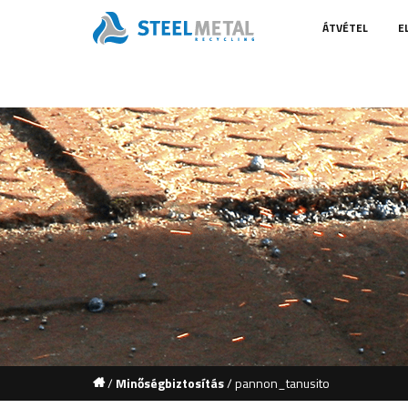
ÁTVÉTEL
E
/
Minőségbiztosítás
/
pannon_tanusito
1