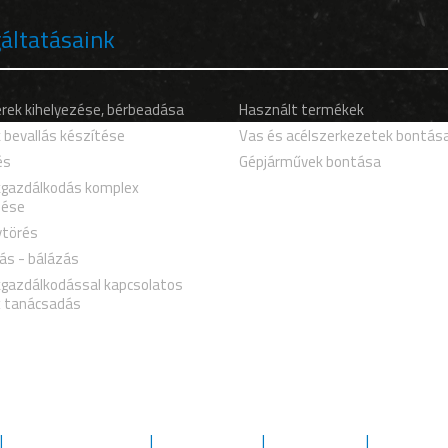
áltatásaink
rek kihelyezése, bérbeadása
Használt termékek
 bevallás készítése
Vas és acélszerkezetek bontás
és
Gépjárművek bontása
kgazdálkodás komplex
zése
törés
ás - bálázás
kgazdálkodással kapcsolatos
 tanácsadás
Minőségbiztosítás
Engedélyek
Letöltések
Kapcsolat