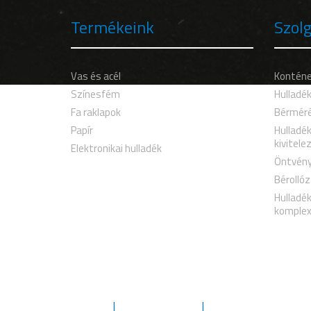
Termékeink
Szolg
Vas és acél
Konténe
Színesfém
Hulladék
Fa raklapok
Bérmér
Papír
Hulladé
kivitele
Elektronikai hulladék
Öntvény
Bérollóz
Hulladé
komplex
Rólunk
Szolgáltatások
Környezetvédelem