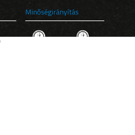
Minőségirányítás
a
Kövess minket Facebookon