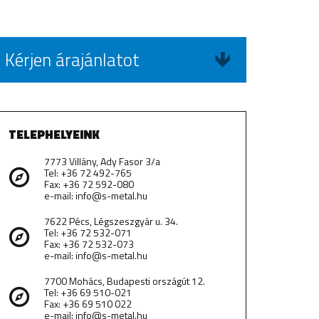
Kérjen árajánlatot
TELEPHELYEINK
7773 Villány, Ady Fasor 3/a
Tel: +36 72 492-765
Fax: +36 72 592-080
e-mail: info@s-metal.hu
7622 Pécs, Légszeszgyár u. 34.
Tel: +36 72 532-071
Fax: +36 72 532-073
e-mail: info@s-metal.hu
7700 Mohács, Budapesti országút 12.
Tel: +36 69 510-021
Fax: +36 69 510 022
e-mail: info@s-metal.hu