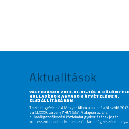
Aktualitások
VÁLTOZÁSOK 2023.07.01-TŐL A KÜLÖNFÉL
HULLADÉKOK ANYAGOK ÁTVÉTELÉBEN,
ELSZÁLLÍTÁSÁBAN
Tisztelt Ügyfeleink! A Magyar Állam a hulladékról szóló 2012.
évi CLXXXV. törvény ("Ht.") 53/A. § alapján az állami
hulladékgazdálkodási közfeladat gyakorlásának jogát
koncesszióba adta a Koncessziós Társaság részére, mely...