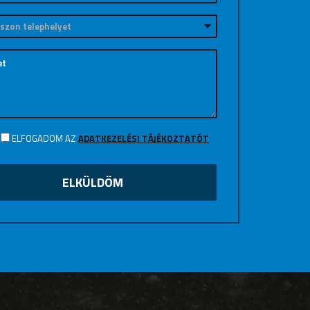
ELFOGADOM AZ
ADATKEZELÉSI TÁJÉKOZTATÓT