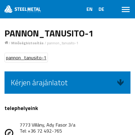
PANNON_TANUSITO-1
/
Minőségbiztosítás
/
pannon_tanusito-1
1
pannon_tanusito-1
Kérjen árajánlatot
telephelyeink
7773 Villány, Ady Fasor 3/a
Tel: +36 72 492-765