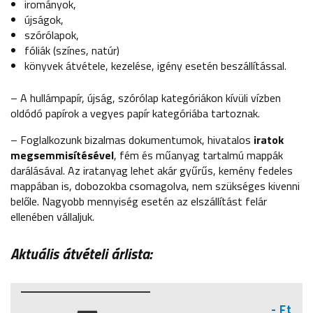
irományok,
újságok,
szórólapok,
fóliák (színes, natúr)
könyvek átvétele, kezelése, igény esetén beszállítással.
– A hullámpapír, újság, szórólap kategóriákon kívüli vízben
oldódó papírok a vegyes papír kategóriába tartoznak.
– Foglalkozunk bizalmas dokumentumok, hivatalos
iratok
megsemmisítésével
, fém és műanyag tartalmú mappák
darálásával. Az iratanyag lehet akár gyűrűs, kemény fedeles
mappában is, dobozokba csomagolva, nem szükséges kivenni
belőle. Nagyobb mennyiség esetén az elszállítást felár
ellenében vállaljuk.
Aktuális átvételi árlista:
- Ft