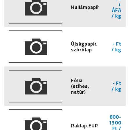
+
Hullámpapír
ÁFA
/ kg
Újságpapír,
- Ft
szórólap
/ kg
Fólia
- Ft
(színes,
/ kg
natúr)
800-
1300
Raklap EUR
Ft /