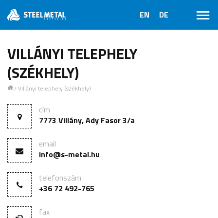
VILLÁNYI TELEPHELY
(SZÉKHELY)
/
Villányi telephely (székhely)
1
cím
7773 Villány, Ady Fasor 3/a
email
info@s-metal.hu
telefonszám
+36 72 492-765
fax