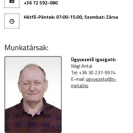
+36 72 592-080
Hétfő-Péntek: 07:00-15:00, Szombat: Zárva
Munkatársak:
Ügyvezető igazgató:
Nágl Antal
Tel: +36 30 237-9974
E-mail:
ugyvezeto@s-
metal.hu