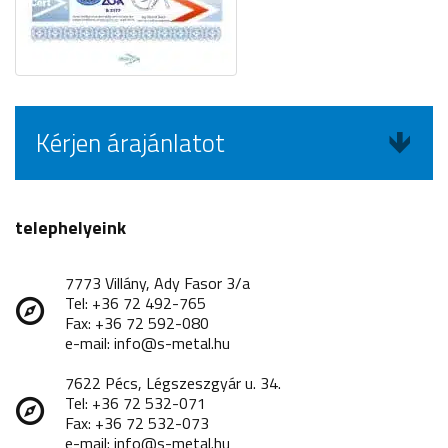
Kérjen árajánlatot
telephelyeink
7773 Villány, Ady Fasor 3/a
Tel: +36 72 492-765
Fax: +36 72 592-080
e-mail: info@s-metal.hu
7622 Pécs, Légszeszgyár u. 34.
Tel: +36 72 532-071
Fax: +36 72 532-073
e-mail: info@s-metal.hu