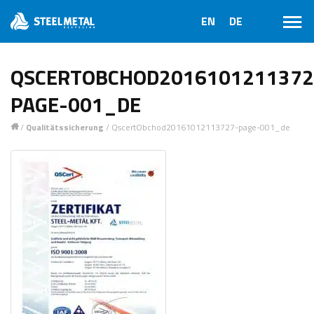
QSCERTOBCHOD2016101211372
PAGE-001_DE
/
Qualitätssicherung
/
QscertObchod20161012113727-page-001_de
1