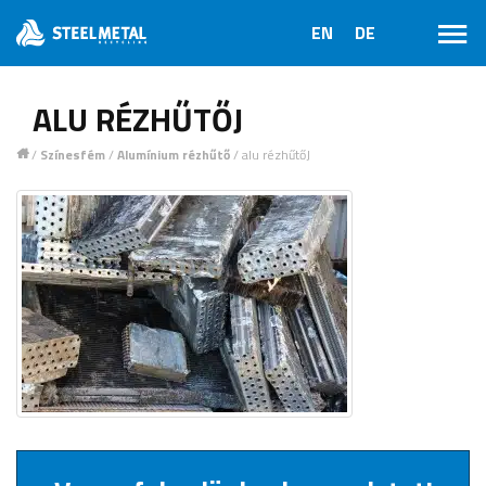
ALU RÉZHŰTŐJ
/
Színesfém
/
Alumínium rézhűtő
/
alu rézhűtőJ
1