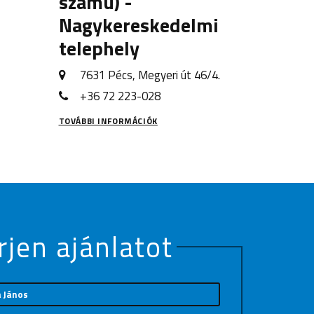
számú) -
Nagykereskedelmi
telephely
7631 Pécs, Megyeri út 46/4.
+36 72 223-028
TOVÁBBI INFORMÁCIÓK
rjen ajánlatot