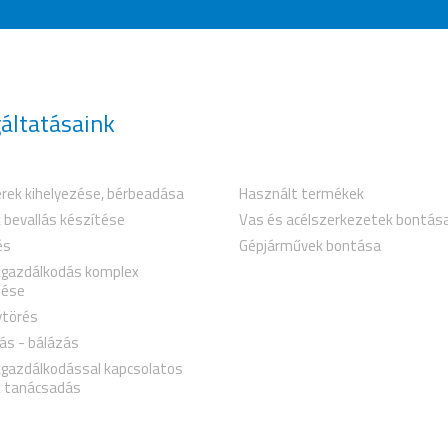
áltatásaink
rek kihelyezése, bérbeadása
Használt termékek
 bevallás készítése
Vas és acélszerkezetek bontás
és
Gépjárművek bontása
kgazdálkodás komplex
zése
törés
ás - bálázás
kgazdálkodással kapcsolatos
 tanácsadás