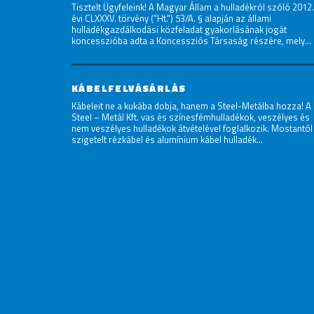
Tisztelt Ügyfeleink! A Magyar Állam a hulladékról szóló 2012.
évi CLXXXV. törvény ("Ht.") 53/A. § alapján az állami
hulladékgazdálkodási közfeladat gyakorlásának jogát
koncesszióba adta a Koncessziós Társaság részére, mely...
KÁBELFELVÁSÁRLÁS
Kábeleit ne a kukába dobja, hanem a Steel-Metálba hozza! A
Steel – Metál Kft. vas és színesfémhulladékok, veszélyes és
nem veszélyes hulladékok átvételével foglalkozik. Mostantól
szigetelt rézkábel és alumínium kábel hulladék...