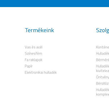
Termékeink
Szolg
Vas és acél
Konténe
Színesfém
Hulladék
Fa raklapok
Bérmér
Papír
Hulladé
kivitele
Elektronikai hulladék
Öntvény
Bérollóz
Hulladé
komplex