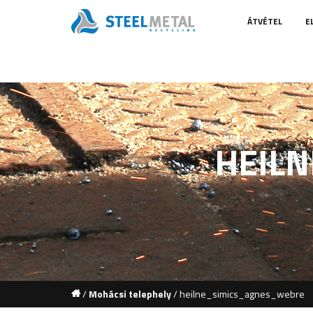
ÁTVÉTEL
E
HEIL
/
Mohácsi telephely
/
heilne_simics_agnes_webre
1