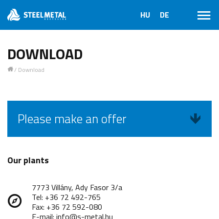
DOWNLOAD
/
Download
1
Please make an offer
Our plants
7773 Villány, Ady Fasor 3/a
Tel: +36 72 492-765
Fax: +36 72 592-080
E-mail: info@s-metal.hu