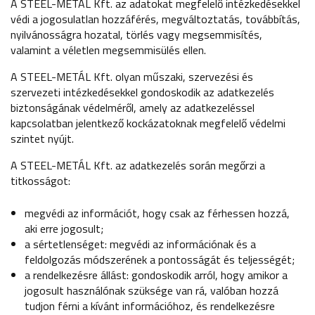
A STEEL-METÁL Kft. az adatokat megfelelő intézkedésekkel
védi a jogosulatlan hozzáférés, megváltoztatás, továbbítás,
nyilvánosságra hozatal, törlés vagy megsemmisítés,
valamint a véletlen megsemmisülés ellen.
A STEEL-METÁL Kft. olyan műszaki, szervezési és
szervezeti intézkedésekkel gondoskodik az adatkezelés
biztonságának védelméről, amely az adatkezeléssel
kapcsolatban jelentkező kockázatoknak megfelelő védelmi
szintet nyújt.
A STEEL-METÁL Kft. az adatkezelés során megőrzi a
titkosságot:
megvédi az információt, hogy csak az férhessen hozzá,
aki erre jogosult;
a sértetlenséget: megvédi az információnak és a
feldolgozás módszerének a pontosságát és teljességét;
a rendelkezésre állást: gondoskodik arról, hogy amikor a
jogosult használónak szüksége van rá, valóban hozzá
tudjon férni a kívánt információhoz, és rendelkezésre