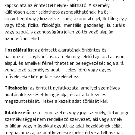
kapcsolata az érintettel helyre- állítható. A személy
különösen akkor tekinthető azonosíthatónak, ha őt –
közvetlenül vagy közvetve – név, azonosító jel, illetőleg egy
vagy több, fizikai, fiziológiai, mentális, gazdasági, kulturális
vagy szociális azonosságára jellemző tényező alapján
azonosítani lehet.
Hozzájárulás:
az érintett akaratának önkéntes és
határozott kinyilvánítása, amely megfelelő tájékoztatáson
alapul, és amellyel félreérthetetlen beleegyezését adja a rá
vonatkozó személyes adat – teljes körű vagy egyes
műveletekre kiterjedő – kezeléséhez.
Tiltakozás:
az érintett nyilatkozata, amellyel személyes
adatának kezelését kifogásolja, és az adatkezelés
megszüntetését, illetve a kezelt adat törlését kéri.
Adatkezelő:
az a természetes vagy jogi személy, illetve jogi
személyiséggel nem rendelkező szervezet, aki vagy amely
önállóan vagy másokkal együtt az adat kezelésének célját
meghatározza, az adatkezelésre (bele- értve a felhasznált