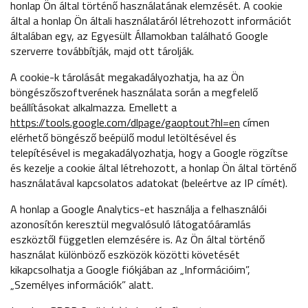
honlap Ön által történő használatának elemzését. A cookie
által a honlap Ön általi használatáról létrehozott információt
általában egy, az Egyesült Államokban található Google
szerverre továbbítják, majd ott tárolják.
A cookie-k tárolását megakadályozhatja, ha az Ön
böngészőszoftverének használata során a megfelelő
beállításokat alkalmazza. Emellett a
https://tools.google.com/dlpage/gaoptout?hl=en
címen
elérhető böngésző beépülő modul letöltésével és
telepítésével is megakadályozhatja, hogy a Google rögzítse
és kezelje a cookie által létrehozott, a honlap Ön által történő
használatával kapcsolatos adatokat (beleértve az IP címét).
A honlap a Google Analytics-et használja a felhasználói
azonosítón keresztül megvalósuló látogatóáramlás
eszköztől független elemzésére is. Az Ön által történő
használat különböző eszközök közötti követését
kikapcsolhatja a Google fiókjában az „Információim”,
„Személyes információk” alatt.