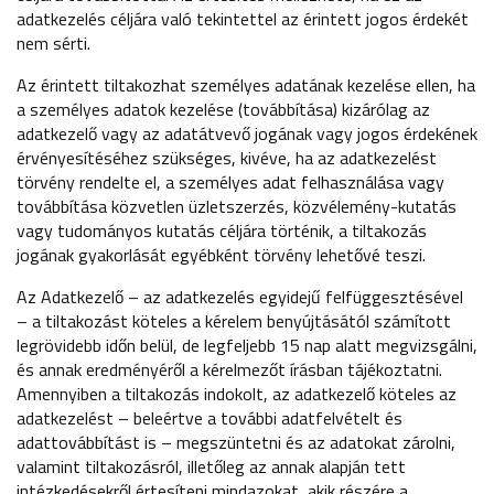
adatkezelés céljára való tekintettel az érintett jogos érdekét
nem sérti.
Az érintett tiltakozhat személyes adatának kezelése ellen, ha
a személyes adatok kezelése (továbbítása) kizárólag az
adatkezelő vagy az adatátvevő jogának vagy jogos érdekének
érvényesítéséhez szükséges, kivéve, ha az adatkezelést
törvény rendelte el, a személyes adat felhasználása vagy
továbbítása közvetlen üzletszerzés, közvélemény-kutatás
vagy tudományos kutatás céljára történik, a tiltakozás
jogának gyakorlását egyébként törvény lehetővé teszi.
Az Adatkezelő – az adatkezelés egyidejű felfüggesztésével
– a tiltakozást köteles a kérelem benyújtásától számított
legrövidebb időn belül, de legfeljebb 15 nap alatt megvizsgálni,
és annak eredményéről a kérelmezőt írásban tájékoztatni.
Amennyiben a tiltakozás indokolt, az adatkezelő köteles az
adatkezelést – beleértve a további adatfelvételt és
adattovábbítást is – megszüntetni és az adatokat zárolni,
valamint tiltakozásról, illetőleg az annak alapján tett
intézkedésekről értesíteni mindazokat, akik részére a