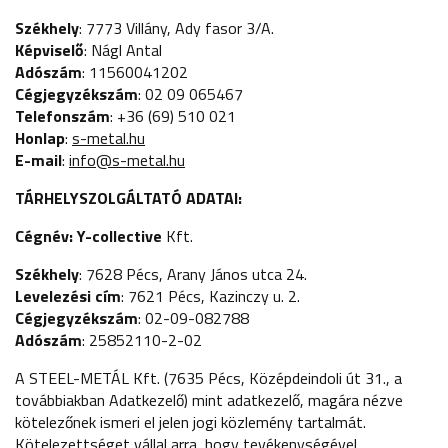
Székhely
: 7773 Villány, Ady fasor 3/A.
Képviselő
: Nágl Antal
Adószám
: 11560041202
Cégjegyzékszám
: 02 09 065467
Telefonszám
: +36 (69) 510 021
Honlap
:
s-metal.hu
E-mail
:
info@s-metal.hu
TÁRHELYSZOLGÁLTATÓ ADATAI:
Cégnév: Y-collective
Kft.
Székhely
: 7628 Pécs, Arany János utca 24.
Levelezési cím
: 7621 Pécs, Kazinczy u. 2.
Cégjegyzékszám
: 02-09-082788
Adószám
: 25852110-2-02
A STEEL-METÁL Kft. (7635 Pécs, Középdeindoli út 31., a
továbbiakban Adatkezelő) mint adatkezelő, magára nézve
kötelezőnek ismeri el jelen jogi közlemény tartalmát.
Kötelezettséget vállal arra, hogy tevékenységével