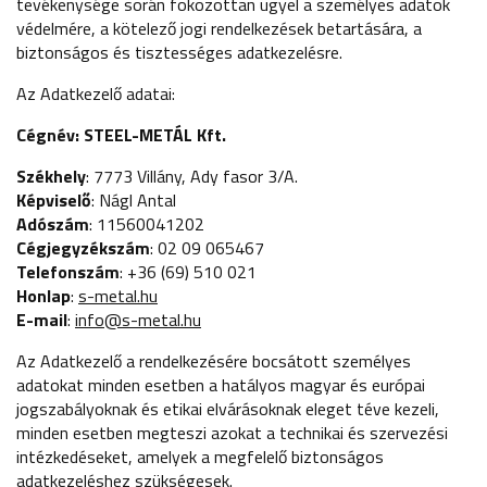
tevékenysége során fokozottan ügyel a személyes adatok
védelmére, a kötelező jogi rendelkezések betartására, a
biztonságos és tisztességes adatkezelésre.
Az Adatkezelő adatai:
Cégnév: STEEL-METÁL Kft.
Székhely
: 7773 Villány, Ady fasor 3/A.
Képviselő
: Nágl Antal
Adószám
: 11560041202
Cégjegyzékszám
: 02 09 065467
Telefonszám
: +36 (69) 510 021
Honlap
:
s-metal.hu
E-mail
:
info@s-metal.hu
Az Adatkezelő a rendelkezésére bocsátott személyes
adatokat minden esetben a hatályos magyar és európai
jogszabályoknak és etikai elvárásoknak eleget téve kezeli,
minden esetben megteszi azokat a technikai és szervezési
intézkedéseket, amelyek a megfelelő biztonságos
adatkezeléshez szükségesek.