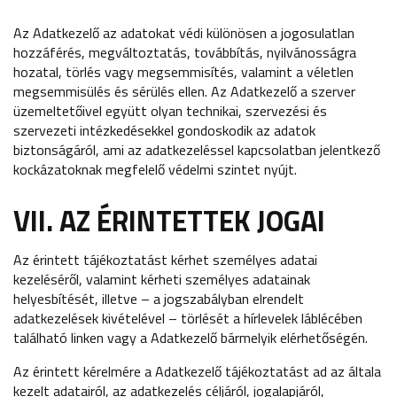
Az Adatkezelő az adatokat védi különösen a jogosulatlan
hozzáférés, megváltoztatás, továbbítás, nyilvánosságra
hozatal, törlés vagy megsemmisítés, valamint a véletlen
megsemmisülés és sérülés ellen. Az Adatkezelő a szerver
üzemeltetőivel együtt olyan technikai, szervezési és
szervezeti intézkedésekkel gondoskodik az adatok
biztonságáról, ami az adatkezeléssel kapcsolatban jelentkező
kockázatoknak megfelelő védelmi szintet nyújt.
VII. AZ ÉRINTETTEK JOGAI
Az érintett tájékoztatást kérhet személyes adatai
kezeléséről, valamint kérheti személyes adatainak
helyesbítését, illetve – a jogszabályban elrendelt
adatkezelések kivételével – törlését a hírlevelek láblécében
található linken vagy a Adatkezelő bármelyik elérhetőségén.
Az érintett kérelmére a Adatkezelő tájékoztatást ad az általa
kezelt adatairól, az adatkezelés céljáról, jogalapjáról,