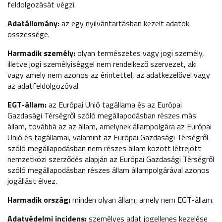
feldolgozását végzi.
Adatállomány:
az egy nyilvántartásban kezelt adatok
összessége.
Harmadik személy:
olyan természetes vagy jogi személy,
illetve jogi személyiséggel nem rendelkező szervezet, aki
vagy amely nem azonos az érintettel, az adatkezelővel vagy
az adatfeldolgozóval.
EGT-állam:
az Európai Unió tagállama és az Európai
Gazdasági Térségről szóló megállapodásban részes más
állam, továbbá az az állam, amelynek állampolgára az Európai
Unió és tagállamai, valamint az Európai Gazdasági Térségről
szóló megállapodásban nem részes állam között létrejött
nemzetközi szerződés alapján az Európai Gazdasági Térségről
szóló megállapodásban részes állam állampolgárával azonos
jogállást élvez.
Harmadik ország:
minden olyan állam, amely nem EGT-állam.
Adatvédelmi incidens:
személyes adat jogellenes kezelése