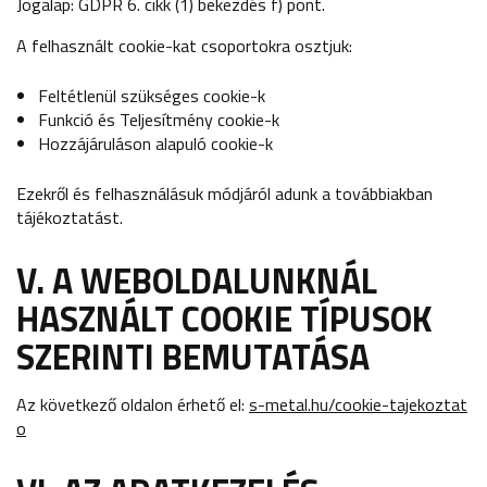
Jogalap: GDPR 6. cikk (1) bekezdés f) pont.
A felhasznált cookie-kat csoportokra osztjuk:
Feltétlenül szükséges cookie-k
Funkció és Teljesítmény cookie-k
Hozzájáruláson alapuló cookie-k
Ezekről és felhasználásuk módjáról adunk a továbbiakban
tájékoztatást.
V.
A WEBOLDALUNKNÁL
HASZNÁLT COOKIE TÍPUSOK
SZERINTI BEMUTATÁSA
Az következő oldalon érhető el:
s-metal.hu/cookie-tajekoztat
o