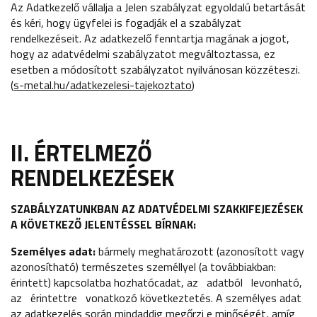
Az Adatkezelő vállalja a Jelen szabályzat egyoldalú betartását
és kéri, hogy ügyfelei is fogadják el a szabályzat
rendelkezéseit. Az adatkezelő fenntartja magának a jogot,
hogy az adatvédelmi szabályzatot megváltoztassa, ez
esetben a módosított szabályzatot nyilvánosan közzéteszi.
(
s-metal.hu/adatkezelesi-tajekoztato
)
II. ÉRTELMEZŐ
RENDELKEZÉSEK
SZABÁLYZATUNKBAN AZ ADATVÉDELMI SZAKKIFEJEZÉSEK
A KÖVETKEZŐ JELENTÉSSEL BÍRNAK:
Személyes adat:
bármely meghatározott (azonosított vagy
azonosítható) természetes személlyel (a továbbiakban:
érintett) kapcsolatba hozhatócadat, az adatból levonható,
az érintettre vonatkozó következtetés. A személyes adat
az adatkezelés során mindaddig megőrzi e minőségét, amíg