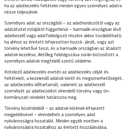
ha az adatkezelés feltételei minden egyes személyes adatra
nézve teljesülnek.
Személyes adat az országból – az adathordozótól vagy az
adatátvitel módjától függetlenül – harmadik országban lévő
adatkezelő vagy adatfeldolgozó részére akkor továbbítható,
ha ahhoz az érintett kifejezetten hozzá- járult, vagy azt
törvény lehetővé teszi, és a harmadik országban az átadott
adatok kezelése, illetőleg feldolgozása során biztosított a
személyes adatok megfelelő szintű védelme.
Kötelező adatkezelés esetén az adatkezelés célját és
feltételeit, a kezelendő adatok körét és megismerhetőségét,
az adatkezelés időtartamát, valamint az adatkezelő
személyét az adatkezelést elrendelő törvény vagy ön-
kormányzati rendelet határozza meg.
Törvény közérdekből – az adatok körének kifejezett
megjelölésével – elrendelheti a személyes adat
nyilvánosságra hozatalát. Minden egyéb esetben a
nyilvánosságra hozatalhoz az érintett hozzájárulása,