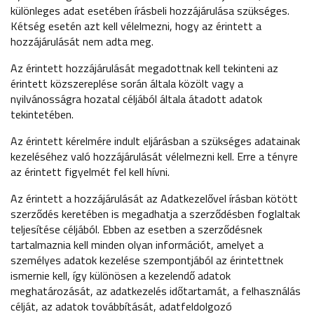
különleges adat esetében írásbeli hozzájárulása szükséges.
Kétség esetén azt kell vélelmezni, hogy az érintett a
hozzájárulását nem adta meg.
Az érintett hozzájárulását megadottnak kell tekinteni az
érintett közszereplése során általa közölt vagy a
nyilvánosságra hozatal céljából általa átadott adatok
tekintetében.
Az érintett kérelmére indult eljárásban a szükséges adatainak
kezeléséhez való hozzájárulását vélelmezni kell. Erre a tényre
az érintett figyelmét fel kell hívni.
Az érintett a hozzájárulását az Adatkezelővel írásban kötött
szerződés keretében is megadhatja a szerződésben foglaltak
teljesítése céljából. Ebben az esetben a szerződésnek
tartalmaznia kell minden olyan információt, amelyet a
személyes adatok kezelése szempontjából az érintettnek
ismernie kell, így különösen a kezelendő adatok
meghatározását, az adatkezelés időtartamát, a felhasználás
célját, az adatok továbbítását, adatfeldolgozó