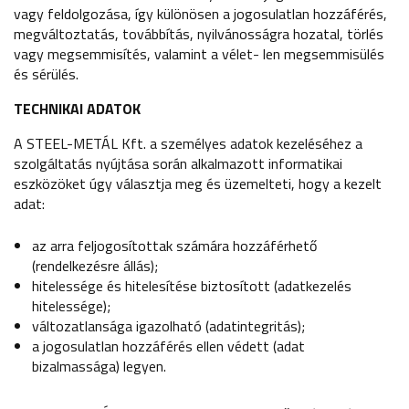
vagy feldolgozása, így különösen a jogosulatlan hozzáférés,
megváltoztatás, továbbítás, nyilvánosságra hozatal, törlés
vagy megsemmisítés, valamint a vélet- len megsemmisülés
és sérülés.
TECHNIKAI ADATOK
A STEEL-METÁL Kft. a személyes adatok kezeléséhez a
szolgáltatás nyújtása során alkalmazott informatikai
eszközöket úgy választja meg és üzemelteti, hogy a kezelt
adat:
az arra feljogosítottak számára hozzáférhető
(rendelkezésre állás);
hitelessége és hitelesítése biztosított (adatkezelés
hitelessége);
változatlansága igazolható (adatintegritás);
a jogosulatlan hozzáférés ellen védett (adat
bizalmassága) legyen.