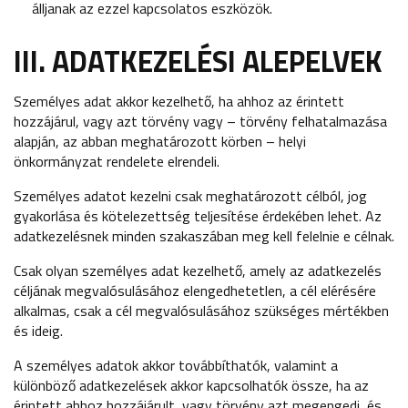
álljanak az ezzel kapcsolatos eszközök.
III. ADATKEZELÉSI ALEPELVEK
Személyes adat akkor kezelhető, ha ahhoz az érintett
hozzájárul, vagy azt törvény vagy – törvény felhatalmazása
alapján, az abban meghatározott körben – helyi
önkormányzat rendelete elrendeli.
Személyes adatot kezelni csak meghatározott célból, jog
gyakorlása és kötelezettség teljesítése érdekében lehet. Az
adatkezelésnek minden szakaszában meg kell felelnie e célnak.
Csak olyan személyes adat kezelhető, amely az adatkezelés
céljának megvalósulásához elengedhetetlen, a cél elérésére
alkalmas, csak a cél megvalósulásához szükséges mértékben
és ideig.
A személyes adatok akkor továbbíthatók, valamint a
különböző adatkezelések akkor kapcsolhatók össze, ha az
érintett ahhoz hozzájárult, vagy törvény azt megengedi, és