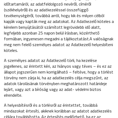
időtartamáról, az adatfeldolgozó nevéről, címéről
(székhelyéről) és az adatkezeléssel összefüggő
tevékenységéről, továbbá arról, hogy kik és milyen célból
kapják vagy kapták meg az adatokat. Az Adatkezelő köteles a
kérelem benyújtásától számított legrövidebb idő alatt,
legfeljebb azonban 25 napon belül írásban, közérthető
formában, ingyenesen megadni a tájékoztatást.A valóságnak
meg nem felelő személyes adatot az Adatkezelő helyesbíteni
köteles.
A személyes adatot az Adatkezelő törli, ha kezelése
jogellenes, az érintett kéri, az hiányos vagy téves – és ez az
állapot jogszerűen nem korrigálható – feltéve, hogy a törlést
törvény nem zárja ki, ha az adatkezelés célja megszűnt, az
adatok tárolásának törvényben meghatározott határideje
lejárt, vagy azt a bíróság vagy az adat- védelmi biztos
elrendelte.
A helyesbítésről és a törlésről az érintettet, továbbá
mindazokat értesíti, akiknek korábban az adatot adatkezelés
céljára továbbította. Az értesítés mellőzhető, ha ez az