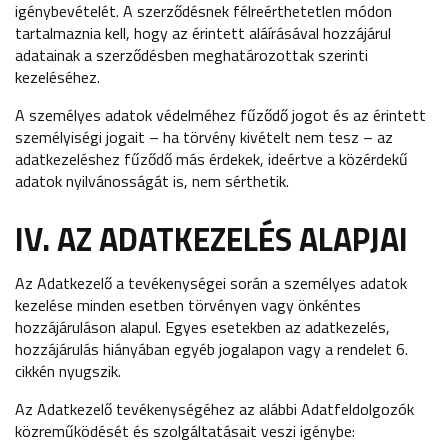
igénybevételét. A szerződésnek félreérthetetlen módon
tartalmaznia kell, hogy az érintett aláírásával hozzájárul
adatainak a szerződésben meghatározottak szerinti
kezeléséhez.
A személyes adatok védelméhez fűződő jogot és az érintett
személyiségi jogait – ha törvény kivételt nem tesz – az
adatkezeléshez fűződő más érdekek, ideértve a közérdekű
adatok nyilvánosságát is, nem sérthetik.
IV. AZ ADATKEZELÉS ALAPJAI
Az Adatkezelő a tevékenységei során a személyes adatok
kezelése minden esetben törvényen vagy önkéntes
hozzájáruláson alapul. Egyes esetekben az adatkezelés,
hozzájárulás hiányában egyéb jogalapon vagy a rendelet 6.
cikkén nyugszik.
Az Adatkezelő tevékenységéhez az alábbi Adatfeldolgozók
közreműködését és szolgáltatásait veszi igénybe: