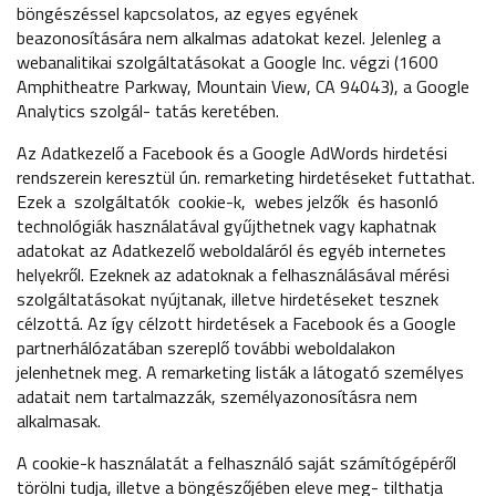
böngészéssel kapcsolatos, az egyes egyének
beazonosítására nem alkalmas adatokat kezel. Jelenleg a
webanalitikai szolgáltatásokat a Google Inc. végzi (1600
Amphitheatre Parkway, Mountain View, CA 94043), a Google
Analytics szolgál- tatás keretében.
Az Adatkezelő a Facebook és a Google AdWords hirdetési
rendszerein keresztül ún. remarketing hirdetéseket futtathat.
Ezek a szolgáltatók cookie-k, webes jelzők és hasonló
technológiák használatával gyűjthetnek vagy kaphatnak
adatokat az Adatkezelő weboldaláról és egyéb internetes
helyekről. Ezeknek az adatoknak a felhasználásával mérési
szolgáltatásokat nyújtanak, illetve hirdetéseket tesznek
célzottá. Az így célzott hirdetések a Facebook és a Google
partnerhálózatában szereplő további weboldalakon
jelenhetnek meg. A remarketing listák a látogató személyes
adatait nem tartalmazzák, személyazonosításra nem
alkalmasak.
A cookie-k használatát a felhasználó saját számítógépéről
törölni tudja, illetve a böngészőjében eleve meg- tilthatja