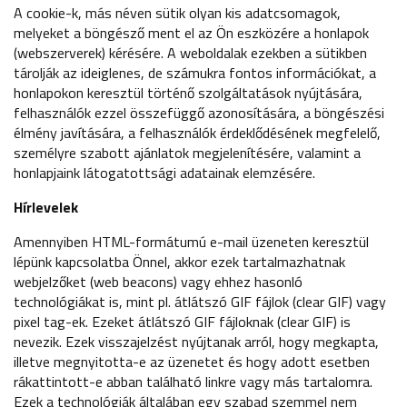
A cookie-k, más néven sütik olyan kis adatcsomagok,
melyeket a böngésző ment el az Ön eszközére a honlapok
(webszerverek) kérésére. A weboldalak ezekben a sütikben
tárolják az ideiglenes, de számukra fontos információkat, a
honlapokon keresztül történő szolgáltatások nyújtására,
felhasználók ezzel összefüggő azonosítására, a böngészési
élmény javítására, a felhasználók érdeklődésének megfelelő,
személyre szabott ajánlatok megjelenítésére, valamint a
honlapjaink látogatottsági adatainak elemzésére.
Hírlevelek
Amennyiben HTML-formátumú e-mail üzeneten keresztül
lépünk kapcsolatba Önnel, akkor ezek tartalmazhatnak
webjelzőket (web beacons) vagy ehhez hasonló
technológiákat is, mint pl. átlátszó GIF fájlok (clear GIF) vagy
pixel tag-ek. Ezeket átlátszó GIF fájloknak (clear GIF) is
nevezik. Ezek visszajelzést nyújtanak arról, hogy megkapta,
illetve megnyitotta-e az üzenetet és hogy adott esetben
rákattintott-e abban található linkre vagy más tartalomra.
Ezek a technológiák általában egy szabad szemmel nem