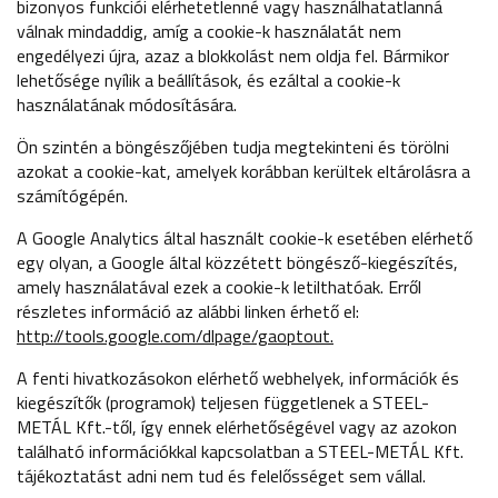
bizonyos funkciói elérhetetlenné vagy használhatatlanná
válnak mindaddig, amíg a cookie-k használatát nem
engedélyezi újra, azaz a blokkolást nem oldja fel. Bármikor
lehetősége nyílik a beállítások, és ezáltal a cookie-k
használatának módosítására.
Ön szintén a böngészőjében tudja megtekinteni és törölni
azokat a cookie-kat, amelyek korábban kerültek eltárolásra a
számítógépén.
A Google Analytics által használt cookie-k esetében elérhető
egy olyan, a Google által közzétett böngésző-kiegészítés,
amely használatával ezek a cookie-k letilthatóak. Erről
részletes információ az alábbi linken érhető el:
http://tools.google.com/dlpage/gaoptout.
A fenti hivatkozásokon elérhető webhelyek, információk és
kiegészítők (programok) teljesen függetlenek a STEEL-
METÁL Kft.-től, így ennek elérhetőségével vagy az azokon
található információkkal kapcsolatban a STEEL-METÁL Kft.
tájékoztatást adni nem tud és felelősséget sem vállal.