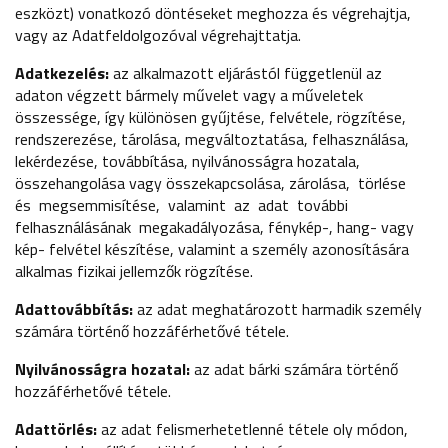
eszközt) vonatkozó döntéseket meghozza és végrehajtja,
vagy az Adatfeldolgozóval végrehajttatja.
Adatkezelés:
az alkalmazott eljárástól függetlenül az
adaton végzett bármely művelet vagy a műveletek
összessége, így különösen gyűjtése, felvétele, rögzítése,
rendszerezése, tárolása, megváltoztatása, felhasználása,
lekérdezése, továbbítása, nyilvánosságra hozatala,
összehangolása vagy összekapcsolása, zárolása, törlése
és megsemmisítése, valamint az adat további
felhasználásának megakadályozása, fénykép-, hang- vagy
kép- felvétel készítése, valamint a személy azonosítására
alkalmas fizikai jellemzők rögzítése.
Adattovábbítás:
az adat meghatározott harmadik személy
számára történő hozzáférhetővé tétele.
Nyilvánosságra hozatal:
az adat bárki számára történő
hozzáférhetővé tétele.
Adattörlés:
az adat felismerhetetlenné tétele oly módon,