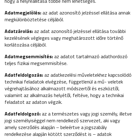
hogy a helyreállítása többé nem lehetséges.
Adatmegjelölés:
az adat azonosító jelzéssel ellátása annak
megkülönböztetése céljából.
Adatzárolás:
az adat azonosító jelzéssel ellátása további
kezelésének végleges vagy meghatározott időre történő
korlátozása céljából.
Adatmegsemmisítés:
az adatot tartalmazó adathordozó
teljes fizikai megsemmisítése.
Adatfeldolgozás:
az adatkezelési műveletekhez kapcsolódó
technikai feladatok elvégzése, függetlenül a mű- veletek
végrehajtásához alkalmazott módszertől és eszköztől,
valamint az alkalmazás helyétől, feltéve, hogy a technikai
feladatot az adaton végzik.
Adatfeldolgozó:
az a természetes vagy jogi személy, illetve
jogi személyiséggel nem rendelkező szervezet, aki vagy
amely szerződés alapján – beleértve a jogszabály
rendelkezése alapján kötött szerződést is – adatok